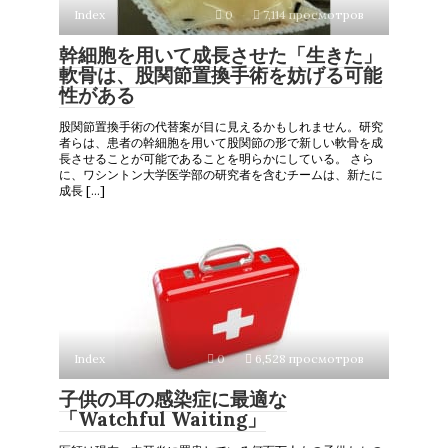
Index
0
7,114 просмотров
幹細胞を用いて成長させた「生きた」
軟骨は、股関節置換手術を妨げる可能
性がある
股関節置換手術の代替案が目に見えるかもしれません。研究
者らは、患者の幹細胞を用いて股関節の形で新しい軟骨を成
長させることが可能であることを明らかにしている。 さら
に、ワシントン大学医学部の研究者を含むチームは、新たに
成長 […]
Index
0
6,528 просмотров
子供の耳の感染症に最適な
「Watchful Waiting」