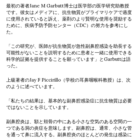
最初の著者Jane M Garbutt博士は医学部の医学研究助教授
です。彼女はメディアに、抗生物質がプライマリケアで過度
に使用されていると訴え、薬剤のより賢明な使用を奨励する
ために、疾病予防予防センター（CDC）の努力を参考にし
た。
「この研究が、医師が抗生物質が急性副鼻腔感染を助長する
可能性がないことを説明するために患者と一緒に使用できる
科学的証拠を提供することを願っています」とGarbuttは語
った。
上級著者のJay F Piccirillo（学校の耳鼻咽喉科教授）は、次
のように述べています。
「私たちの結果は、基本的な副鼻腔感染症に抗生物質は必要
ではないことを示しています。
副鼻腔炎は、額と頬骨の中にある小さな空気のある空間の一
つである洞の炎症を意味します。副鼻腔は、通常、小さな管
を通って鼻に流入する。副鼻腔炎のほとんどの発生は感染に