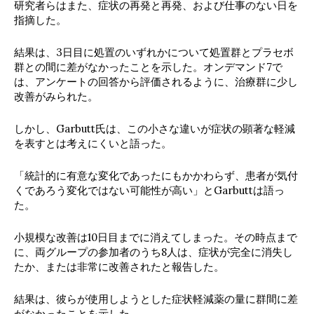
研究者らはまた、症状の再発と再発、および仕事のない日を
指摘した。
結果は、3日目に処置のいずれかについて処置群とプラセボ
群との間に差がなかったことを示した。オンデマンド7で
は、アンケートの回答から評価されるように、治療群に少し
改善がみられた。
しかし、Garbutt氏は、この小さな違いが症状の顕著な軽減
を表すとは考えにくいと語った。
「統計的に有意な変化であったにもかかわらず、患者が気付
くであろう変化ではない可能性が高い」とGarbuttは語っ
た。
小規模な改善は10日目までに消えてしまった。その時点まで
に、両グループの参加者のうち8人は、症状が完全に消失し
たか、または非常に改善されたと報告した。
結果は、彼らが使用しようとした症状軽減薬の量に群間に差
がなかったことを示した。