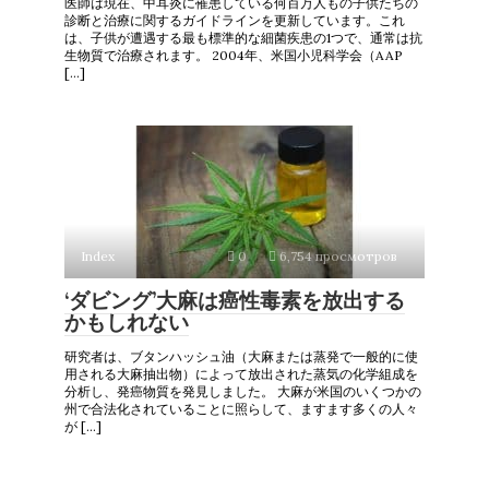
医師は現在、中耳炎に罹患している何百万人もの子供たちの
診断と治療に関するガイドラインを更新しています。これ
は、子供が遭遇する最も標準的な細菌疾患の1つで、通常は抗
生物質で治療されます。 2004年、米国小児科学会（AAP
[…]
Index
0
6,754 просмотров
‘ダビング’大麻は癌性毒素を放出する
かもしれない
研究者は、ブタンハッシュ油（大麻または蒸発で一般的に使
用される大麻抽出物）によって放出された蒸気の化学組成を
分析し、発癌物質を発見しました。 大麻が米国のいくつかの
州で合法化されていることに照らして、ますます多くの人々
が […]