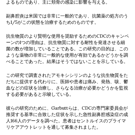
よるものであり、主に頬骨の感染に影響を与える。
副鼻腔炎は米国では非常に一般的であり、抗菌薬の処方のう
ち1/5がこの状態を治療するためのものです。
抗生物質のより賢明な使用を奨励するためのCDCのキャンペ
ーンの1つの理由は、抗生物質に対する耐性を発達させる細
菌の数が増加していることである。この研究の目的は、この
ような薬物の非常に一般的な使用が有効であるかどうかを調
べることであった。結果はそうではないことを示している。
この研究で調査されたアモキシシリンのような抗生物質をた
だちに提供する代わりに、医師や患者は痛み、発熱、咳、鬱
血などの症状を治療し、さらなる治療が必要かどうかを監視
する必要があると示唆している。
彼らの研究のために、Garbuttらは、CDCの専門家委員会が
推奨する基準に合致した症状を示した急性副鼻腔感染症の成
人166人のデータを調べた。患者はセントルイスのプライマ
リケアアウトレットを通して募集されました。