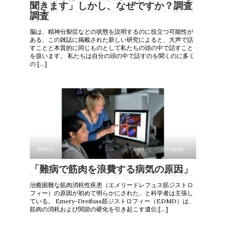
聞きます」しかし、なぜですか？調査
調査
脳は、精神分裂症などの状態を説明するのに役立つ可能性が
ある、この雑誌に掲載された新しい研究によると、大声で話
すことと本質的に同じものとして私たちの頭の中で話すこと
を扱います。 私たちは自分の頭の中で話すのを聞くのに多く
の […]
Index
0
7,009 просмотров
「難病で筋肉を浪費する病気の原因」
治癒困難な筋肉消耗性疾患（エメリードレフュス筋ジストロ
フィー）の原因が初めて明らかにされた、と科学者は主張し
ている。 Emery-Dreifuss筋ジストロフィー（EDMD）は、
筋肉の消耗および関節の硬化を引き起こす遺伝 […]