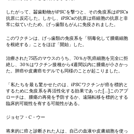
したがって、齧歯動物がiPSCを撃つと、その免疫系はiPSCs
抗原に反応した。しかし、iPSCsの抗原は癌細胞の抗原と非
常に似ていたため、げっ歯類もがんに免疫されました。
このワクチンは、げっ歯類の免疫系を「弱毒化して腫瘍細胞
を根絶する」ことをほぼ「開始」した。
治療された75匹のマウスのうち、70％が乳癌細胞を完全に拒
絶し、30％はワクチン接種から4週間以内に腫瘍が小さかっ
た。肺癌や皮膚癌モデルでも同様のことが起こりました。
「私たちを最も驚かせたのは、iPSCワクチンが癌を標的と
するために免疫系を再活性化する効果であった[…]このアプ
ローチは、腫瘍の再発を予防するか、遠隔転移を標的とする
臨床的可能性を有する可能性がある。
ジョセフ・C・ウー
将来的に癌と診断された人は、自己の血液や皮膚細胞を使っ