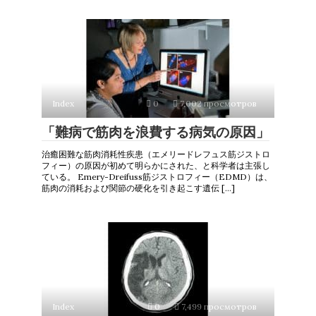
Index
0
7,002 просмотров
「難病で筋肉を浪費する病気の原因」
治癒困難な筋肉消耗性疾患（エメリードレフュス筋ジストロ
フィー）の原因が初めて明らかにされた、と科学者は主張し
ている。 Emery-Dreifuss筋ジストロフィー（EDMD）は、
筋肉の消耗および関節の硬化を引き起こす遺伝 […]
Index
0
7,499 просмотров