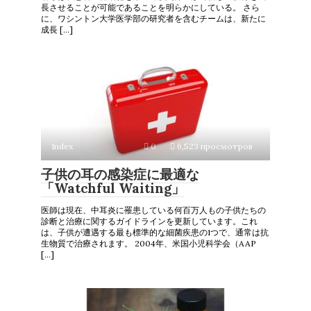
長させることが可能であることを明らかにしている。 さら
に、ワシントン大学医学部の研究者を含むチームは、新たに
成長 […]
Index
0
6,523 просмотров
子供の耳の感染症に最適な
「Watchful Waiting」
医師は現在、中耳炎に罹患している何百万人もの子供たちの
診断と治療に関するガイドラインを更新しています。これ
は、子供が遭遇する最も標準的な細菌疾患の1つで、通常は抗
生物質で治療されます。 2004年、米国小児科学会（AAP
[…]