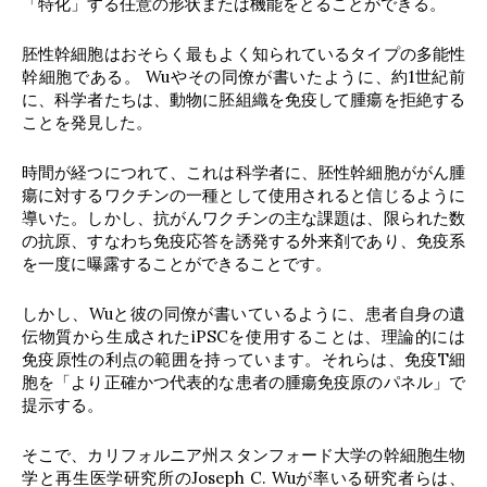
「特化」する任意の形状または機能をとることができる。
胚性幹細胞はおそらく最もよく知られているタイプの多能性
幹細胞である。 Wuやその同僚が書いたように、約1世紀前
に、科学者たちは、動物に胚組織を免疫して腫瘍を拒絶する
ことを発見した。
時間が経つにつれて、これは科学者に、胚性幹細胞ががん腫
瘍に対するワクチンの一種として使用されると信じるように
導いた。しかし、抗がんワクチンの主な課題は、限られた数
の抗原、すなわち免疫応答を誘発する外来剤であり、免疫系
を一度に曝露することができることです。
しかし、Wuと彼の同僚が書いているように、患者自身の遺
伝物質から生成されたiPSCを使用することは、理論的には
免疫原性の利点の範囲を持っています。それらは、免疫T細
胞を「より正確かつ代表的な患者の腫瘍免疫原のパネル」で
提示する。
そこで、カリフォルニア州スタンフォード大学の幹細胞生物
学と再生医学研究所のJoseph C. Wuが率いる研究者らは、