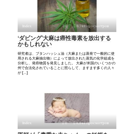
Index
0
6,748 просмотров
‘ダビング’大麻は癌性毒素を放出する
かもしれない
研究者は、ブタンハッシュ油（大麻または蒸発で一般的に使
用される大麻抽出物）によって放出された蒸気の化学組成を
分析し、発癌物質を発見しました。 大麻が米国のいくつかの
州で合法化されていることに照らして、ますます多くの人々
が […]
Index
0
6,648 просмотров