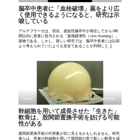
脳卒中患者に「血栓破壊」薬をより広
く使用できるようになると、研究は示
唆している
アルテプラーゼは、現在、虚血性脳卒中が発症してから3時
間以内に患者に投与される「凝塊破壊性（clot-busting）」
薬物である。しかし、新しい研究では、脳卒中患者には以前
より考えられていたよりも安全であることが判明し […]
Index
0
7,112 просмотров
幹細胞を用いて成長させた「生きた」
軟骨は、股関節置換手術を妨げる可能
性がある
股関節置換手術の代替案が目に見えるかもしれません。研究
者らは、患者の幹細胞を用いて股関節の形で新しい軟骨を成