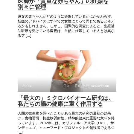
医師が「貴重な赤ちゃん」の妊娠を
別々に管理
彼女の赤ちゃんがどのように妊娠しているかにかかわらず、
妊娠のアドバイスはすべての女性にとって同じであると考え
るかもしれません。しかし、国際的な調査によると、生殖補
助医療を受けている両親は、自然に妊娠している人とは異な
るア […]
Index
0
6,121 просмотров
「最大の」ミクロバイオーム研究は、
私たちの腸の健康に重く作用する
人間の微生物を調べたことがある最大の研究の最初の結果
は、食物習慣、抗生物質耐性、精神的健康に重要な意味を持
っています。 2012年には、カリフォルニア大学（UC）、サ
ンディエゴ、ヒューフード・プロジェクトの創設者であるジ
[…]