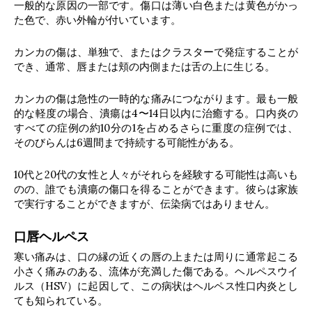
一般的な原因の一部です。傷口は薄い白色または黄色がかっ
た色で、赤い外輪が付いています。
カンカの傷は、単独で、またはクラスターで発症することが
でき、通常、唇または頬の内側または舌の上に生じる。
カンカの傷は急性の一時的な痛みにつながります。最も一般
的な軽度の場合、潰瘍は4〜14日以内に治癒する。口内炎の
すべての症例の約10分の1を占めるさらに重度の症例では、
そのびらんは6週間まで持続する可能性がある。
10代と20代の女性と人々がそれらを経験する可能性は高いも
のの、誰でも潰瘍の傷口を得ることができます。彼らは家族
で実行することができますが、伝染病ではありません。
口唇ヘルペス
寒い痛みは、口の縁の近くの唇の上または周りに通常起こる
小さく痛みのある、流体が充満した傷である。ヘルペスウイ
ルス（HSV）に起因して、この病状はヘルペス性口内炎とし
ても知られている。