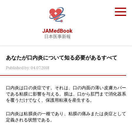
Skip
to
content
JAMedBook
日本医事新報
あなたが口内炎について知る必要があるすべて
Published by:
04.07.2018
口内炎は口の炎症です。それは、口の内面の薄い皮膚カバー
である粘膜に影響を与える。膜は、口から肛門まで消化器系
を覆うだけでなく、保護用粘液を産生する。
口内炎は粘膜炎の一種であり、粘膜の痛みまたは炎症として
定義される状態である。