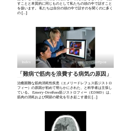
すことと本質的に同じものとして私たちの頭の中で話すこと
を扱います。 私たちは自分の頭の中で話すのを聞くのに多く
の […]
Index
0
6,992 просмотров
「難病で筋肉を浪費する病気の原因」
治癒困難な筋肉消耗性疾患（エメリードレフュス筋ジストロ
フィー）の原因が初めて明らかにされた、と科学者は主張し
ている。 Emery-Dreifuss筋ジストロフィー（EDMD）は、
筋肉の消耗および関節の硬化を引き起こす遺伝 […]