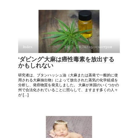
Index
0
6,742 просмотров
‘ダビング’大麻は癌性毒素を放出する
かもしれない
研究者は、ブタンハッシュ油（大麻または蒸発で一般的に使
用される大麻抽出物）によって放出された蒸気の化学組成を
分析し、発癌物質を発見しました。 大麻が米国のいくつかの
州で合法化されていることに照らして、ますます多くの人々
が […]