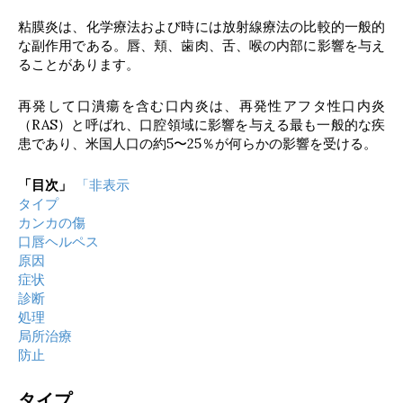
粘膜炎は、化学療法および時には放射線療法の比較的一般的
な副作用である。唇、頬、歯肉、舌、喉の内部に影響を与え
ることがあります。
再発して口潰瘍を含む口内炎は、再発性アフタ性口内炎
（RAS）と呼ばれ、口腔領域に影響を与える最も一般的な疾
患であり、米国人口の約5〜25％が何らかの影響を受ける。
「目次」
「非表示
タイプ
カンカの傷
口唇ヘルペス
原因
症状
診断
処理
局所治療
防止
タイプ