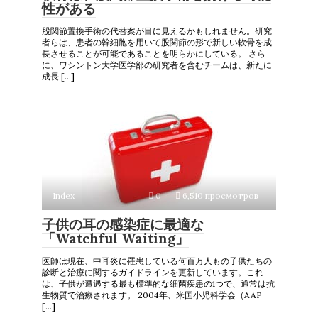
性がある
股関節置換手術の代替案が目に見えるかもしれません。研究
者らは、患者の幹細胞を用いて股関節の形で新しい軟骨を成
長させることが可能であることを明らかにしている。 さら
に、ワシントン大学医学部の研究者を含むチームは、新たに
成長 […]
Index
0
6,510 просмотров
子供の耳の感染症に最適な
「Watchful Waiting」
医師は現在、中耳炎に罹患している何百万人もの子供たちの
診断と治療に関するガイドラインを更新しています。これ
は、子供が遭遇する最も標準的な細菌疾患の1つで、通常は抗
生物質で治療されます。 2004年、米国小児科学会（AAP
[…]