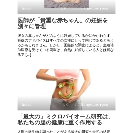
Index
0
6,640 просмотров
医師が「貴重な赤ちゃん」の妊娠を
別々に管理
彼女の赤ちゃんがどのように妊娠しているかにかかわらず、
妊娠のアドバイスはすべての女性にとって同じであると考え
るかもしれません。しかし、国際的な調査によると、生殖補
助医療を受けている両親は、自然に妊娠している人とは異な
るア […]
Index
0
6,114 просмотров
「最大の」ミクロバイオーム研究は、
私たちの腸の健康に重く作用する
人間の微生物を調べたことがある最大の研究の最初の結果