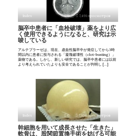
Index
0
7,491 просмотров
脳卒中患者に「血栓破壊」薬をより広
く使用できるようになると、研究は示
唆している
アルテプラーゼは、現在、虚血性脳卒中が発症してから3時
間以内に患者に投与される「凝塊破壊性（clot-busting）」
薬物である。しかし、新しい研究では、脳卒中患者には以前
より考えられていたよりも安全であることが判明し […]
Index
0
7,104 просмотров
幹細胞を用いて成長させた「生きた」
軟骨は、股関節置換手術を妨げる可能