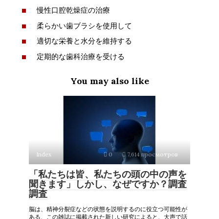
慢性口腔乾燥症の治療
柔らかい歯ブラシを使用して
適切な栄養と水分を維持する
定期的な歯科治療を受ける
You may also like
Index
0
7,614 просмотров
「私たちは皆、私たちの頭の中の声を
聞きます」しかし、なぜですか？調査
調査
脳は、精神分裂症などの状態を説明するのに役立つ可能性が
ある、この雑誌に掲載された新しい研究によると、大声で話