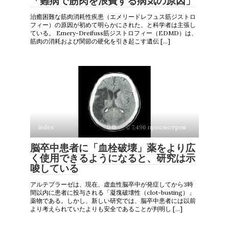
「難病で筋肉を浪費する病気の原因」
治癒困難な筋肉消耗性疾患（エメリードレフュス筋ジストロ
フィー）の原因が初めて明らかにされた、と科学者は主張し
ている。 Emery-Dreifuss筋ジストロフィー（EDMD）は、
筋肉の消耗および関節の硬化を引き起こす遺伝 […]
Index
0
7,496 просмотров
脳卒中患者に「血栓破壊」薬をより広
く使用できるようになると、研究は示
唆している
アルテプラーゼは、現在、虚血性脳卒中が発症してから3時
間以内に患者に投与される「凝塊破壊性（clot-busting）」
薬物である。しかし、新しい研究では、脳卒中患者には以前
より考えられていたよりも安全であることが判明し […]