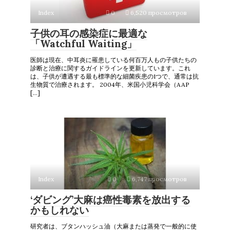
Index
0
6,520 просмотров
子供の耳の感染症に最適な
「Watchful Waiting」
医師は現在、中耳炎に罹患している何百万人もの子供たちの
診断と治療に関するガイドラインを更新しています。これ
は、子供が遭遇する最も標準的な細菌疾患の1つで、通常は抗
生物質で治療されます。 2004年、米国小児科学会（AAP
[…]
Index
0
6,747 просмотров
‘ダビング’大麻は癌性毒素を放出する
かもしれない
研究者は、ブタンハッシュ油（大麻または蒸発で一般的に使